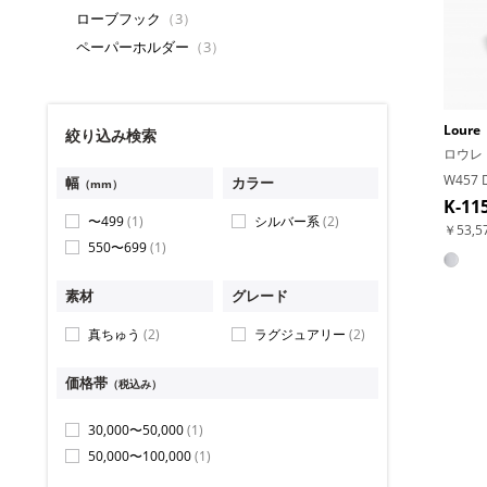
ローブフック
（3）
ペーパーホルダー
（3）
Loure
絞り込み検索
ロウレ
W457 
幅
カラー
（mm）
K-11
〜499
(1)
シルバー系
(2)
￥53,
550〜699
(1)
素材
グレード
真ちゅう
(2)
ラグジュアリー
(2)
価格帯
（税込み）
30,000〜50,000
(1)
50,000〜100,000
(1)