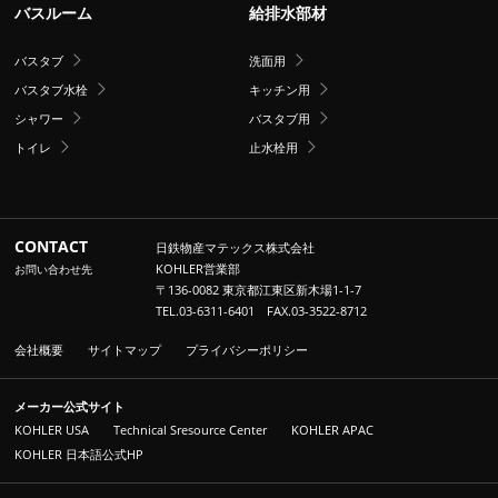
バスルーム
給排水部材
バスタブ
洗面用
バスタブ水栓
キッチン用
シャワー
バスタブ用
トイレ
止水栓用
CONTACT
日鉄物産マテックス株式会社
KOHLER営業部
お問い合わせ先
〒136-0082 東京都江東区新木場1-1-7
TEL.03-6311-6401 FAX.03-3522-8712
会社概要
サイトマップ
プライバシーポリシー
メーカー公式サイト
KOHLER USA
Technical Sresource Center
KOHLER APAC
KOHLER 日本語公式HP